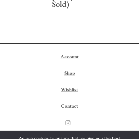
Sold)
Account
Shop
Wishlist
Contact
@SDW Consulting
– © 2022 COPYRIGHT Mylène Jampanoï
We use cookies to ensure that we give you the best