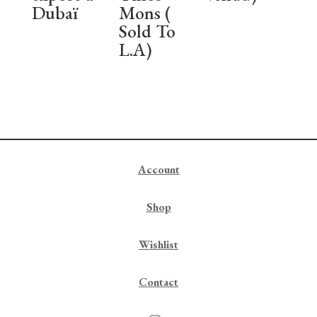
Dubaï
Mons (
Sold To
L.A)
Account
Shop
Wishlist
Contact