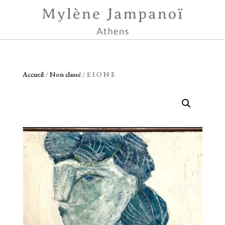
Accueil
/
Non classé
/ E I O N E